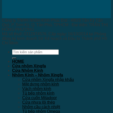
Công ty TNHH Nhôm Kính Phúc Đạt - 480/3 Tân Kỳ Tân
Quý, P. Sơn Kỳ, Q. Tân Phú, TPHCM - Đại diện: TRẦN THỊ
HỒNG PHƯỢNG
Mã số thuế: 0312974576. Cấp ngày: 16/10/2014 tại Phòng
đăng ký kinh doanh Sở Kế hoạch và Đầu tư Thành phố Hồ
Chí Minh
Tìm
kiếm:
HOME
Cửa nhôm Xingfa
Cửa Nhôm Kính
Nhôm Kính – Nhôm Xingfa
Cửa nhôm Xingfa nhập khẩu
Mặt dựng nhôm kính
Vách nhôm kính
Tủ bếp nhôm kính
Cửa cuốn Mitadoor
Cửa nhựa lõi thép
Nhôm cầu cách nhiệt
Tủ bếp nhôm Omega