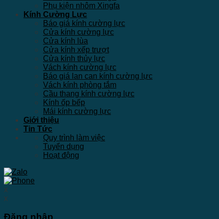
Phụ kiện nhôm Xingfa
Kính Cường Lực
Báo giá kính cường lực
Cửa kính cường lực
Cửa kính lùa
Cửa kính xếp trượt
Cửa kính thủy lực
Vách kính cường lực
Báo giá lan can kính cường lực
Vách kính phòng tắm
Cầu thang kính cường lực
Kính ốp bếp
Mái kính cường lực
Giới thiệu
Tin Tức
Quy trình làm việc
Tuyển dụng
Hoạt động
x
x
Đăng nhập