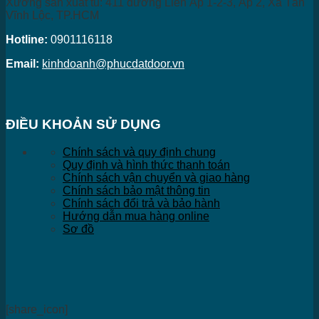
Xưởng sản xuất tủ: 411 đường Liên Ấp 1-2-3, Ấp 2, Xã Tân
Vĩnh Lộc, TP.HCM
Hotline:
0901116118
Email:
kinhdoanh@phucdatdoor.vn
ĐIỀU KHOẢN SỬ DỤNG
Chính sách và quy định chung
Quy định và hình thức thanh toán
Chính sách vận chuyển và giao hàng
Chính sách bảo mật thông tin
Chính sách đổi trả và bảo hành
Hướng dẫn mua hàng online
Sơ đồ
[share_icon]