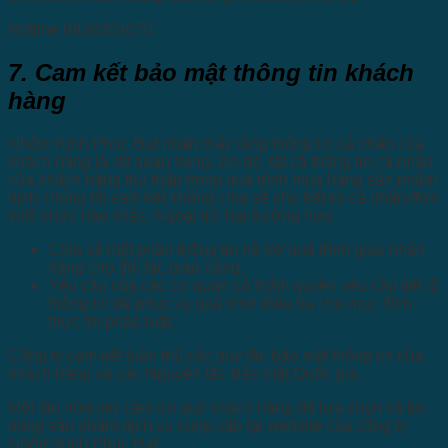
Hotline 0938305070.
7. Cam kết bảo mật thông tin khách
hàng
Nhôm Kính Phúc Đạt nhận thấy rằng thông tin cá nhân của
khách hàng là rất quan trọng. Do đó, tất cả thông tin cá nhân
của khách hàng thu thập trong quá trình mua hàng sản phẩm
dịch chúng tôi cam kết không chia sẻ cho bất kỳ cá nhân/đơn
vị/tổ chức nào khác. Ngoại trừ hai trường hợp:
Chia sẻ một phần thông tin hỗ trợ quá trình giao nhận
hàng cho đối tác giao hàng.
Yêu cầu của các cơ quan có thẩm quyền yêu cầu tiết lộ
thông tin để phục vụ quá trình điều tra cho mục đích
thực thi pháp luật.
Công ty cam kết tuân thủ các quy tắc bảo mật thông tin của
khách hàng và các Nguyên tắc Bảo mật Quốc gia.
Một lần nữa xin cám ơn quý khách hàng đã lựa chọn và tin
dùng sản phẩm dịch vụ cung cấp tại website của công ty
Nhôm Kính Phúc Đạt.