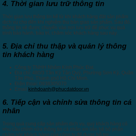
4. Thời gian lưu trữ thông tin
Thời gian lưu thông tin kể từ khi khách hàng đặt sản phẩm
dịch vụ cho đến khi nghiệm thu bàn giao sản phẩm. Sau đó,
thông tin sẽ được chuyển vào nơi lưu trữ để phục vụ quá
trình bảo hành, bảo trì, chăm sóc khách hàng sau này.
5. Địa chỉ thu thập và quản lý thông
tin khách hàng
Công ty TNHH Nhôm Kính Phúc Đạt.
Địa chỉ: 480/3 Tân Kỳ Tân Quý, Phường Sơn Kỳ, Quận
Tân Phú, Thành phố Hồ Chí Minh.
Điện thoại: 0938305070
Email
kinhdoanh@phucdatdoor.vn
6. Tiếp cận và chỉnh sửa thông tin cá
nhân
Trong quá cung cấp sản phẩm dịch vụ, quý khách hàng có
nhu cầu chỉnh sửa thông tin cá nhân xin liên hệ bộ phận
chăm sóc khách hàng của công ty để được hỗ trợ.