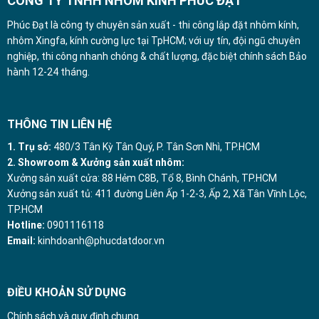
CÔNG TY TNHH NHÔM KÍNH PHÚC ĐẠT
Phúc Đạt là công ty chuyên sản xuất - thi công lắp đặt nhôm kính,
nhôm Xingfa, kính cường lực tại TpHCM; với uy tín, đội ngũ chuyên
nghiệp, thi công nhanh chóng & chất lượng, đặc biệt chính sách Bảo
hành 12-24 tháng.
THÔNG TIN LIÊN HỆ
1. Trụ sở:
480/3 Tân Kỳ Tân Quý, P. Tân Sơn Nhì, TP.HCM
2. Showroom & Xưởng sản xuất nhôm:
Xưởng sản xuất cửa: 88 Hẻm C8B, Tổ 8, Bình Chánh, TP.HCM
Xưởng sản xuất tủ: 411 đường Liên Ấp 1-2-3, Ấp 2, Xã Tân Vĩnh Lộc,
TP.HCM
Hotline:
0901116118
Email:
kinhdoanh@phucdatdoor.vn
ĐIỀU KHOẢN SỬ DỤNG
Chính sách và quy định chung