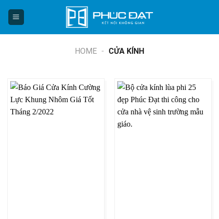
Skip
to
content
HOME
-
CỬA KÍNH