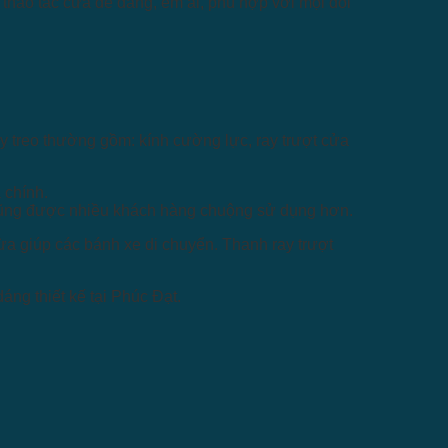
thao tác cửa dễ dàng, êm ái, phù hợp với mọi đối
y treo thường gồm: kính cường lực, ray trượt cửa
 chính.
g cũng được nhiều khách hàng chuộng sử dụng hơn.
vừa giúp các bánh xe di chuyển. Thanh ray trượt
áng thiết kế tại Phúc Đạt.