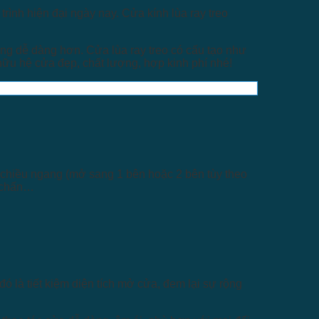
trình hiện đại ngày nay. Cửa kính lùa ray treo
ộng dễ dàng hơn. Cửa lùa ray treo có cấu tạo như
hữu hệ cửa đẹp, chất lượng, hợp kinh phí nhé!
 chiều ngang (mở sang 1 bên hoặc 2 bên tùy theo
m chấn…
ó là tiết kiệm diện tích mở cửa, đem lại sự rộng