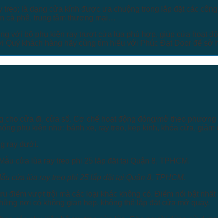
y treo; là dạng cửa kính được ưa chuộng trong lắp đặt các công 
án cà phê, trung tâm thương mại…
ung với bộ phụ kiện ray trượt cửa lùa phù hợp, giúp cửa hoạt đ
ời Quý khách hàng hãy cùng tìm hiểu với Phúc Đạt Door để sở 
ùng cho cửa đi, cửa sổ. Cơ chế hoạt động đóng/mở theo phương
thống phụ kiện như: bánh xe, ray treo, kẹp kính, khóa cửa, giả
ng ray dưới.
ẫu cửa lùa ray treo phi 25 lắp đặt tại Quận 8, TPHCM.
ưu điểm vượt trội mà các loại khác không có. Điểm nổi bật nhất đ
hững nơi có không gian hẹp, không thể lắp đặt cửa mở quay.