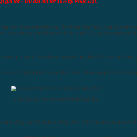
i giá tốt – Ưu đãi lên tới 10% tại Phúc Đạt.
ắp đặt các công trình hiện nay. Tại Phúc Đạt Door, loại cửa kín
nh, dựa vào cơ chế đóng/mở hoặc chất liệu ray. Bao gồm các lo
 phòng công ty. Với những văn phòng, diện tích nhỏ, sử dụng 
 nhiều, chi phí lắp đặt cũng thấp hơn. Thường gồm 2 bộ cơ khí 
Cửa lùa ray treo inox 10×30 phòng tắm.
n tích rộng, căn hộ có ban công lớn. Hoặc cửa lùa ray treo 2 