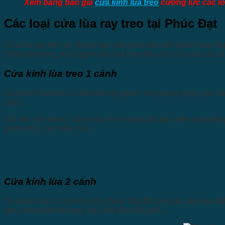
Xem bảng báo giá
cửa kính lùa treo
cường lực các loạ
Các loại cửa lùa ray treo tại Phúc Đạt
Cửa lùa ray treo trở thành loại cửa kính khá phổ biến trong l
Thông thường, mọi người sẽ chia theo tiêu chí: dựa vào số cá
Cửa kính lùa treo 1 cánh
Cửa kính lùa treo 1 cánh thường được ứng dụng trong các văn
cánh.
Đối với cửa kính 1 cánh này thì sử dụng bộ phụ kiện ray không
giảm chấn, tay nắm cửa.
Cửa kính lùa 2 cánh
Cửa kính lùa 2 cánh thường được lắp đặt cho các căn nhà diệ
spa, trung tâm thương mại, mặt tiền nhà phố…