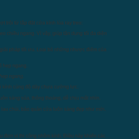
trội từ lắp đặt cửa kính lùa ray treo:
eo chiều ngang. Vì vậy, giúp tận dụng tối đa diện
một giải pháp tối ưu. Loại bỏ những nhược điểm của
ố hẹp ngang.
ới kính cùng độ dày chưa cường lực.
uôn sáng sủa, thông thoáng, dễ chịu mắt nhìn.
h lau chùi, bảo quản cửa luôn sáng đẹp như mới.
ều đơn vị thi công nhôm kính. Điều này khiến các