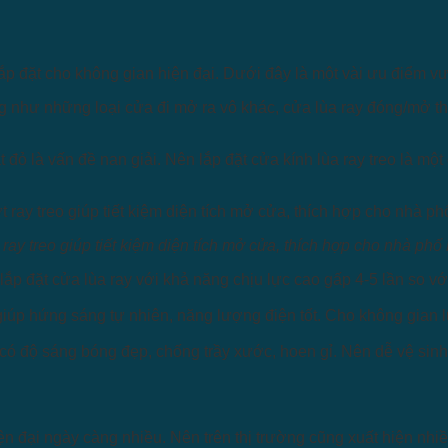
 đặt cho không gian hiện đại. Dưới đây là một vài ưu điểm vượt 
ng như những loại cửa đi mở ra vô khác, cửa lùa ray đóng/mở th
đắt đỏ là vấn đề nan giải. Nên lắp đặt cửa kính lùa ray treo là 
 ray treo giúp tiết kiệm diện tích mở cửa, thích hợp cho nhà ph
lắp đặt cửa lùa ray với khả năng chịu lực cao gấp 4-5 lần so v
giúp hứng sáng tự nhiên, năng lượng điện tốt. Cho không gian l
x có độ sáng bóng đẹp, chống trầy xước, hoen gỉ. Nên dễ vệ sin
ện đại ngày càng nhiều. Nên trên thị trường cũng xuất hiện nhi