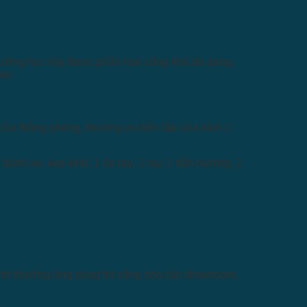
h cường lực này được phân loại cũng khá đa dạng.
ại:
cửa thông phòng, thường ưu tiên lắp cửa kính 1
bánh xe, kẹp kính, 1 ốp ray, 1 ray, 1 dẫn hướng, 2
cánh thường ứng dụng thi công cho các showroom,