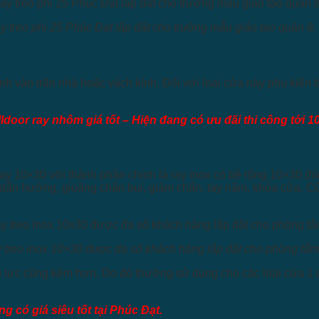
y treo phi 25 Phúc Đạt lắp đặt cho trường mẫu giáo tạo quận 8.
nh vào trần nhà hoặc vách kính. Đối với loại cửa này phụ kiện 
ldoor ray nhôm giá tốt – Hiện đang có ưu đãi thi công tới 1
ray 10×30 với thành phần chính là ray inox có bề rộng 10×30 (hì
, dẫn hướng, gioăng chắn bụi, giảm chấn, tay nắm, khóa cửa. Cửa
y treo inox 10×30 được đa số khách hàng lắp đặt cho phòng tắm
chịu lực cũng kém hơn. Do đó thường sử dụng cho các loại cửa
g có giá siêu tốt tại Phúc Đạt.