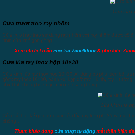
Cửa lùa ra
Cửa trượt treo ray nhôm
Cửa trượt ray treo sử dụng ray nhôm với ray nhôm được cố đị
nhìn cửa khá gọn gàng.
Xem chi tiết mẫu
cửa lùa Zamilldoor
& phụ kiện Zamil
Cửa lùa ray inox hộp 10×30
Cửa kính lùa ray inox hộp 10×30 sử dụng bộ
phụ kiện bộ lùa 
gồm: ray inox 10×30, bánh xe, kẹp đỡ ray – kính, ray – tường
nhiệt tốt, chống hoen gỉ, màu đẹp sang trọng.
Cửa kính lùa ra
Cửa có thiết kế gọn hơn loại cửa lùa ray treo phi 25 và độ 
phòng…
Tham khảo dòng
cửa trượt tự động
mắt thần hiện đan