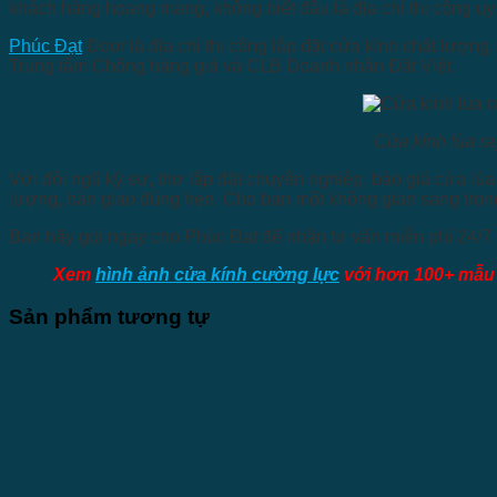
khách hàng hoang mang, không biết đâu là địa chỉ thi công uy 
Phúc Đạt
Door là địa chỉ thi công lắp đặt cửa kính chất lượ
Trung tâm Chống hàng giả và CLB Doanh nhân Đất Việt.
Cửa kính lùa ra
Với đội ngũ kỹ sư, thợ lắp đặt chuyên nghiệp, báo giá cửa lù
lượng, bàn giao đúng hẹn. Cho bạn một không gian sang trọng, 
Bạn hãy gọi ngay cho Phúc Đạt để nhận tư vấn miễn phí 24/7 
Xem
hình ảnh cửa kính cường lực
với hơn 100+ mẫu 
Sản phẩm tương tự