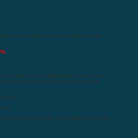
bánh xe được lồng vào bên trong thanh ray nên
0%.
nh chữ nhật). Các chi tiết phụ kiện
lùa ray 10×30
 kính lùa ray inox có khả năng chịu lực, chịu
 kính.
 1 cánh như cửa phòng tắm, cửa phòng ngủ, cửa văn