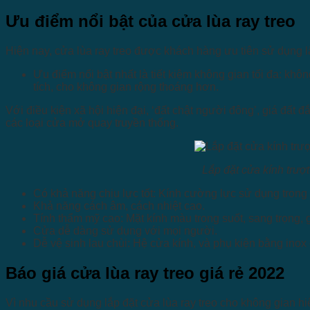
Ưu điểm nổi bật của cửa lùa ray treo
Hiện nay, cửa lùa ray treo được khách hàng ưu tiên sử dụng lắp
Ưu điểm nổi bật nhất là tiết kiệm không gian tối đa: khô
tích, cho không gian rộng thoáng hơn.
Với điều kiện xã hội hiện đại, ‘đất chật người đông’, giá đất 
các loại cửa mở quay truyền thống.
Lắp đặt cửa kính trượt
Có khả năng chịu lực tốt: Kính cường lực sử dụng trong 
Khả năng cách âm, cách nhiệt cao.
Tính thẩm mỹ cao: Mặt kính màu trong suốt, sang trọng, 
Cửa dễ dàng sử dụng với mọi người.
Dễ vệ sinh lau chùi: Hệ cửa kính, và phụ kiện bằng ino
Báo giá cửa lùa ray treo giá rẻ 2022
Vì nhu cầu sử dụng lắp đặt cửa lùa ray treo cho không gian hi