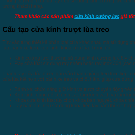
Thông thường, cửa lùa ray treo sử dụng kính cường lực kèm t
tượng khách hàng.
Tham khảo các sản phẩm
cửa kính cường lực
giá tố
Cấu tạo cửa kính trượt lùa treo
Tùy vào từng thiết kế phân loại cửa khác nhau mà sử dụng phụ
lùa, bánh xe treo, kẹp kính, khóa cửa lùa. Trong đó:
Kính cường lực: thường sử dụng kính cường lực 8ly cho
Ray cửa lùa: sử dụng ray nhôm hoặc ray inox 304 (cao 
Thanh ray cửa lùa được gắn vào thanh giằng treo trực tiếp, có
cửa lùa kết hợp với bánh xe treo và chốt hãm, giúp cửa dừng l
Bánh xe: chức năng giữ kính và trượt chuyển động trên t
Kẹp kính: dùng để cố định các tấm kính vách và tấm kính
Khóa cửa kính lùa: tùy chọn khóa bán nguyệt, khóa chốt
Tay nắm âm: nếu sử dụng khóa liên tay nắm thì kết hợp 2