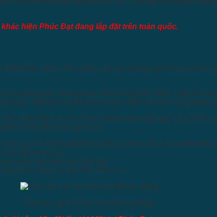
heo các phụ kiện bộ ray treo cửa lùa. Cho người dùng sử dụng 
t khác hiện Phúc Đạt đang lắp đặt trên toàn quốc.
 kiện khác nhau. Tuy nhiên, cấu tạo chung của bộ cửa trượt ra
 cửa phòng tắm, phòng ngủ; kính cường lực 10ly, 12ly cho cửa
cấp hơn). Chất liệu ray trượt treo inox 304 với màu sáng bón
 khả năng chịu lực cao. Vừa là thanh treo giúp giữ cánh kính, 
ại khi trượt đến mức giới hạn.
hanh ray. Có các loại bánh xe đôi, bánh xe đơn với nhiều kiểu d
 nhỏ phía trên cửa.
 sàn hoặc khóa liền tay nắm âm.
 phụ kiện khóa và tay nắm lại làm 1.
Cửa lùa ray treo loại cửa bán tự động.