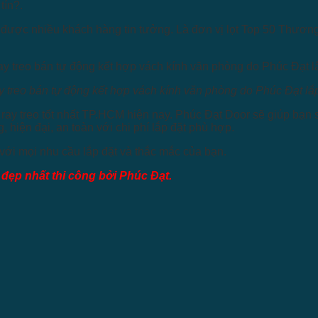
tín?.
ng, được nhiều khách hàng tin tưởng. Là đơn vị lọt Top 50 Thư
y treo bán tự động kết hợp vách kính văn phòng do Phúc Đạt lắp
a ray treo tốt nhất TP.HCM hiện nay. Phúc Đạt Door sẽ giúp bạ
hiện đại, an toàn với chi phí lắp đặt phù hợp.
với mọi nhu cầu lắp đặt và thắc mắc của bạn.
đẹp nhất thi công bởi Phúc Đạt.