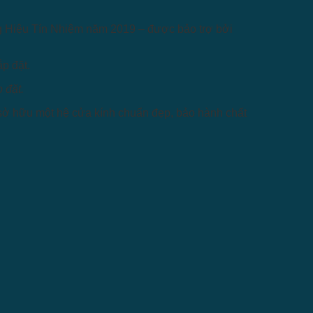
ơng Hiệu Tín Nhiệm năm 2019 – được bảo trợ bởi
 đặt.
n sở hữu một hệ cửa kính chuẩn đẹp, bảo hành chất