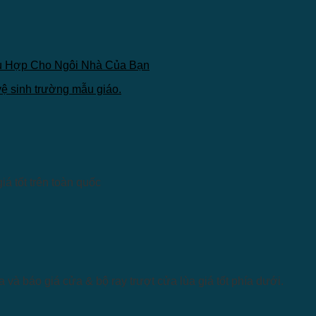
ù Hợp Cho Ngôi Nhà Của Bạn
iá tốt trên toàn quốc
 và báo giá cửa & bộ ray trượt cửa lùa giá tốt phía dưới.