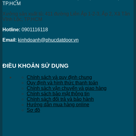
TP.HCM
Xưởng sản xuất tủ: 411 đường Liên Ấp 1-2-3, Ấp 2, Xã Tân
Vĩnh Lộc, TP.HCM
Hotline:
0901116118
Email:
kinhdoanh@phucdatdoor.vn
ĐIỀU KHOẢN SỬ DỤNG
Chính sách và quy định chung
Quy định và hình thức thanh toán
Chính sách vận chuyển và giao hàng
Chính sách bảo mật thông tin
Chính sách đổi trả và bảo hành
Hướng dẫn mua hàng online
Sơ đồ