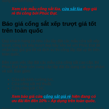
dụng lâu bền nhất.
Xem các mẫu cổng sắt lùa,
cửa sắt lùa
đẹp giá
rẻ thi công bởi Phúc Đạt.
Báo giá cổng sắt xếp trượt giá tốt
trên toàn quốc
Quý khách hàng có nhu cầu lắp đặt các mẫu cửa sắt xếp
trượt, cổng sắt xếp trượt đẹp hãy liên hệ với Phúc Đạt để
nhận báo giá giá tốt và dịch vụ thi công lắp đặt uy tín trên
toàn quốc.
Bên cạnh việc lắp đặt các mẫu cửa cổng sắt cao cấp, thì
Phúc Đạt Door còn cung cấp lắp đặt đa dạng các sản phẩm
về sắt. Bao gồm:
Cửa sắt kính cường lực.
Cửa cổng sắt mỹ thuật.
Cửa cổng sắt CNC.
Xem báo giá cửa
cổng sắt giá rẻ
hiện đang có
ưu đãi lên đến 10% – Áp dụng trên toàn quốc.