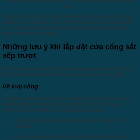
Mẫu cửa cổng sắt xếp trượt 4 cánh đẹp lắp đặt cho nhà biệt
thự.
Tuy là thích hợp cho nhà có diện tích nhỏ nhưng cửa cổng
sắt xếp trượt vẫn đảm bảo có thể làm được những bộ cổng
lớn. Hoàn toàn có thể làm cho cổng nhà có xe ô tô, xe tải
chạy ra vào bình thường.
Những lưu ý khi lắp đặt cửa cổng sắt
xếp trượt
Để đảm bảo hiệu quả và chất lượng sử dụng cổng, khi lắp
đặt cửa cổng xếp sắt bạn cần lưu ý các vấn đề sau đây.
Về loại cổng
Trong bài viết này, Phúc Đạt sẽ không liệt kê các mẫu cửa
sắt kéo (do có một số khách hàng bị nhầm lẫn tên gọi).
Chúng tôi chỉ giới thiệu các mẫu cổng sắt xếp.
Về loại cửa cổng xếp sắt thì hiện nay chúng tôi có
hai loại:
Loại cổng truyền thống có từ 2 cánh trở lên với các