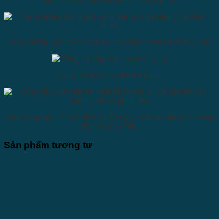
Cửa sắt lùa xếp trượt cánh bản to sang trọng và chắc chắn.
Cổng sắt hộp xếp trượt 4 cánh.
Cửa cổng xếp sắt với thiết kế đơn giản và các mũi tên chống
trộm ở phía trên.
Sản phẩm tương tự