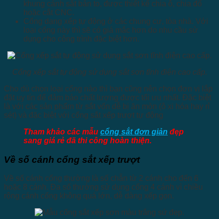
khung cánh sắt bản to, được thiết kế chia ô, chia đố
hoặc cắt CNC.
Cổng dạng xếp tự động ở các chung cư, tòa nhà. Với
loại cổng này thì sẽ có giá mắc hơn do nhu cầu sử
dụng cho công trình đặc biệt hơn.
Cổng xếp sắt tự động sử dụng sắt sơn tĩnh điện cao cấp.
Cho dù chọn loại cổng nào thì bạn cũng nên chọn đơn vị lắp
đặt uy tín để đảm bảo chất lượng được tối ưu nhất. Đặc biệt
là với các sản phẩm từ sắt vốn dễ bị ăn mòn (ô xi hóa hay rỉ
sét) và đặc biệt với cổng sắt xếp trượt tự động
Tham khảo các mẫu
cổng sắt đơn giản
đẹp
sang giá rẻ đã thi công hoàn thiện.
Về số cánh cổng sắt xếp trượt
Về số cánh cổng thường là số chẵn từ 2 cánh cho đến 6
hoặc 8 cánh. Đa số thường sử dụng cổng 4 cánh vì chiều
rộng cánh cổng không quá lớn, dễ dàng xếp gọn.