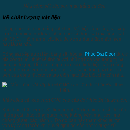
Mẫu cổng sắt xếp sơn màu trắng sứ đẹp.
Về chất lượng vật liệu
Cũng như các mẫu cổng sắt khác. Vật liệu làm cổng sắt xếp
trượt có nhiều loại khác nhau như sắt hộp, sắt mỹ thuật, sắt
cắt CNC. Thế nhưng, vật liệu được sử dụng đa phần hiện
nay là sắt hộp.
Cổng sắt xếp trượt làm bằng sắt hộp tại
Phúc Đạt Door
được
gia công tỉ mỉ, thiết kế tinh tế với những hoa văn trang trí hài
hòa, ấn tượng. Bề mặt cổng được sơn tĩnh điện bằng công
nghệ hiện đại với màu sơn cao cấp, sang trọng. Vì thế, độ
bền của cổng rất cao và tạo diện mạo đặc biệt cho căn nhà.
Mẫu cổng sắt xếp trượt CNC cao cấp do Phúc Đạt thực hiện.
Khi chọn chất lượng vật liệu ngoài yếu tố chính là sắt thì còn
những cái khác cũng quan trọng không kém như sơn, mạ
chống gỉ sét, bảo hành… Do đó bạn hãy tham khảo sự tư
vấn kỹ càng trước khi quyết định để sản phẩm được sử