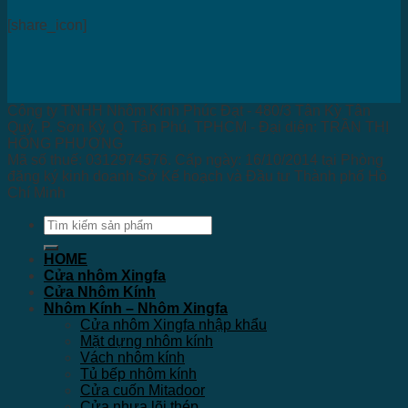
[share_icon]
Công ty TNHH Nhôm Kính Phúc Đạt - 480/3 Tân Kỳ Tân
Quý, P. Sơn Kỳ, Q. Tân Phú, TPHCM - Đại diện: TRẦN THỊ
HỒNG PHƯỢNG
Mã số thuế: 0312974576. Cấp ngày: 16/10/2014 tại Phòng
đăng ký kinh doanh Sở Kế hoạch và Đầu tư Thành phố Hồ
Chí Minh
Tìm
kiếm:
HOME
Cửa nhôm Xingfa
Cửa Nhôm Kính
Nhôm Kính – Nhôm Xingfa
Cửa nhôm Xingfa nhập khẩu
Mặt dựng nhôm kính
Vách nhôm kính
Tủ bếp nhôm kính
Cửa cuốn Mitadoor
Cửa nhựa lõi thép