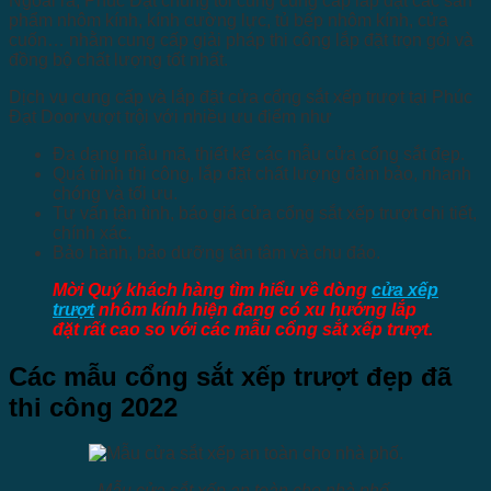
Ngoài ra, Phúc Đạt chúng tôi cũng cung cấp lắp đặt các sản
phẩm nhôm kính, kính cường lực, tủ bếp nhôm kính, cửa
cuốn… nhằm cung cấp giải pháp thi công lắp đặt trọn gói và
đồng bộ chất lượng tốt nhất.
Dịch vụ cung cấp và lắp đặt cửa cổng sắt xếp trượt tại Phúc
Đạt Door vượt trội với nhiều ưu điểm như
Đa dạng mẫu mã, thiết kế các mẫu cửa cổng sắt đẹp.
Quá trình thi công, lắp đặt chất lượng đảm bảo, nhanh
chóng và tối ưu.
Tư vấn tận tình, báo giá cửa cổng sắt xếp trượt chi tiết,
chính xác.
Bảo hành, bảo dưỡng tận tâm và chu đáo.
Mời Quý khách hàng tìm hiểu về dòng
cửa xếp
trượt
nhôm kính hiện đang có xu hướng lắp
đặt rất cao so với các mẫu cổng sắt xếp trượt.
Các mẫu cổng sắt xếp trượt đẹp đã
thi công 2022
Mẫu cửa sắt xếp an toàn cho nhà phố.