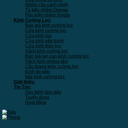
Nhôm cầu cách nhiệt
Tủ bếp nhôm Omega
Phụ kiện nhôm Xingfa
Kính Cường Lực
Báo giá kính cường lực
Cửa kính cường lực
Cửa kính lùa
Cửa kính xếp trượt
Cửa kính thủy lực
Vách kính cường lực
Báo giá lan can kính cường lực
Vách kính phòng tắm
Cầu thang kính cường lực
Kính ốp bếp
Mái kính cường lực
Giới thiệu
Tin Tức
Quy trình làm việc
Tuyển dụng
Hoạt động
x
x