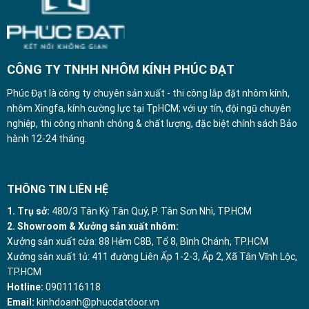
CÔNG TY TNHH NHÔM KÍNH PHÚC ĐẠT
Phúc Đạt là công ty chuyên sản xuất - thi công lắp đặt nhôm kính,
nhôm Xingfa, kính cường lực tại TpHCM; với uy tín, đội ngũ chuyên
nghiệp, thi công nhanh chóng & chất lượng, đặc biệt chính sách Bảo
hành 12-24 tháng.
THÔNG TIN LIÊN HỆ
1. Trụ sở:
480/3 Tân Kỳ Tân Quý, P. Tân Sơn Nhì, TP.HCM
2. Showroom & Xưởng sản xuất nhôm:
Xưởng sản xuất cửa: 88 Hẻm C8B, Tổ 8, Bình Chánh, TP.HCM
Xưởng sản xuất tủ: 411 đường Liên Ấp 1-2-3, Ấp 2, Xã Tân Vĩnh Lộc,
TP.HCM
Hotline:
0901116118
Email:
kinhdoanh@phucdatdoor.vn